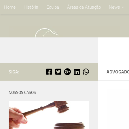
Home
História
Equipe
Áreas de Atuação
News
Skip to content
SIGA:
ADVOGADO
NOSSOS CASOS