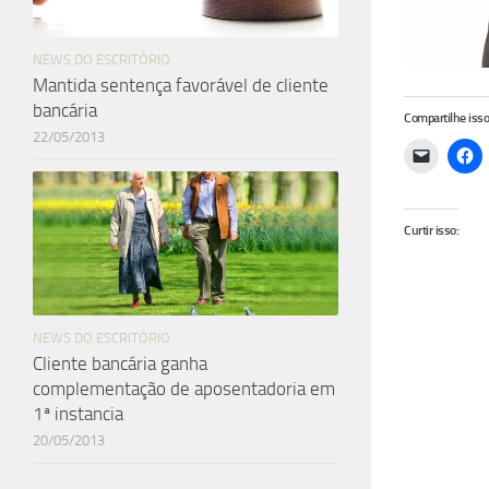
NEWS DO ESCRITÓRIO
Mantida sentença favorável de cliente
bancária
Compartilhe isso
22/05/2013
Curtir isso:
NEWS DO ESCRITÓRIO
Cliente bancária ganha
complementação de aposentadoria em
1ª instancia
20/05/2013