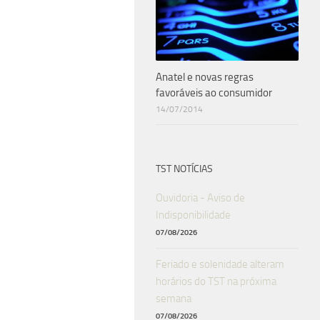
Anatel e novas regras
favoráveis ao consumidor
14/07/2014
TST NOTÍCIAS
Ouvidoria - Aviso de
Indisponibilidade
07/08/2026
Feriado e solenidade alteram
horários do TST na próxima
semana
07/08/2026