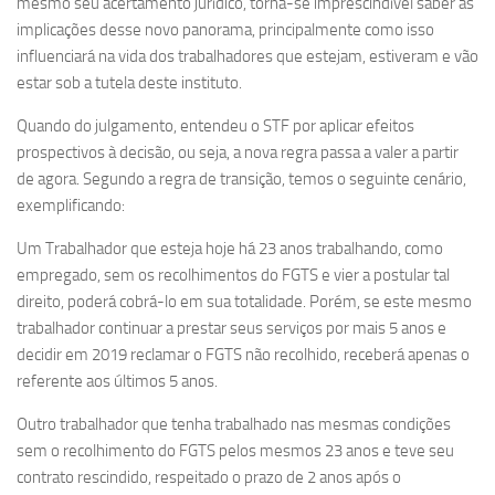
mesmo seu acertamento jurídico, torna-se imprescindível saber as
implicações desse novo panorama, principalmente como isso
influenciará na vida dos trabalhadores que estejam, estiveram e vão
estar sob a tutela deste instituto.
Quando do julgamento, entendeu o STF por aplicar efeitos
prospectivos à decisão, ou seja, a nova regra passa a valer a partir
de agora. Segundo a regra de transição, temos o seguinte cenário,
exemplificando:
Um Trabalhador que esteja hoje há 23 anos trabalhando, como
empregado, sem os recolhimentos do FGTS e vier a postular tal
direito, poderá cobrá-lo em sua totalidade. Porém, se este mesmo
trabalhador continuar a prestar seus serviços por mais 5 anos e
decidir em 2019 reclamar o FGTS não recolhido, receberá apenas o
referente aos últimos 5 anos.
Outro trabalhador que tenha trabalhado nas mesmas condições
sem o recolhimento do FGTS pelos mesmos 23 anos e teve seu
contrato rescindido, respeitado o prazo de 2 anos após o