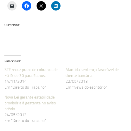
Curtir isso:
Relacionado
STF reduz prazo de cobrança de
Mantida sentença favorável de
FGTS de 30 para 5 anos.
cliente bancária
14/11/2014
22/05/2013
Em "Direito do Trabalho"
Em "News do escritório"
Nova Lei garante estabilidade
provisória à gestante no aviso
prévio
24/05/2013
Em "Direito do Trabalho"