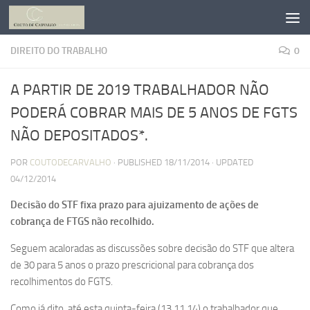
Skip to content
DIREITO DO TRABALHO
0
A PARTIR DE 2019 TRABALHADOR NÃO
PODERÁ COBRAR MAIS DE 5 ANOS DE FGTS
NÃO DEPOSITADOS*.
POR
COUTODECARVALHO
· PUBLISHED
18/11/2014
· UPDATED
04/12/2014
Decisão do STF fixa prazo para ajuizamento de ações de
cobrança de FTGS não recolhido.
Seguem acaloradas as discussões sobre decisão do STF que altera
de 30 para 5 anos o prazo prescricional para cobrança dos
recolhimentos do FGTS.
Como já dito, até esta quinta-feira (13.11.14) o trabalhador que