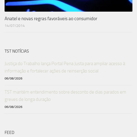
Anatel e novas regras favoráveis ao consumidor
14/07/2014
TST NOTÍCIAS
Justiça do Trabalho lança Portal Pena Justa para ampliar acesso à
informação e fortalecer ações de reinserção social
06/08/2026
TST mantém entendimento sobre desconto de dias parados em
greves de longa duração
06/08/2026
FEED