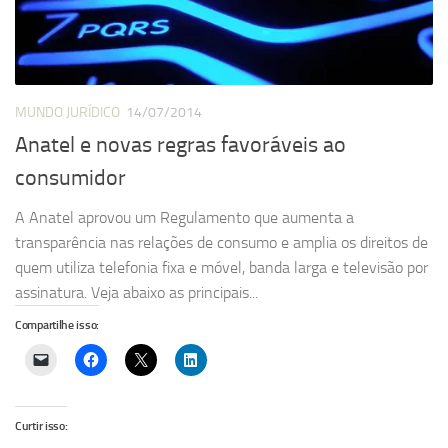
MUNDO JURÍDICO
14/07/2014
Anatel e novas regras favoráveis ao
consumidor
A Anatel aprovou um Regulamento que aumenta a
transparência nas relações de consumo e amplia os direitos de
quem utiliza telefonia fixa e móvel, banda larga e televisão por
assinatura. Veja abaixo as principais...
Compartilhe isso:
Curtir isso: