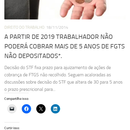
DIREITO DO TRABALHO
18/11/2014
A PARTIR DE 2019 TRABALHADOR NÃO
PODERÁ COBRAR MAIS DE 5 ANOS DE FGTS
NÃO DEPOSITADOS*.
Decisão do STF fixa prazo para ajuizamento de ações de
cobrança de FTGS não recolhido. Seguem acaloradas as
discussões sobre decisão do STF que altera de 30 para 5 anos
o prazo prescricional para...
Compartilhe isso:
Curtir isso: