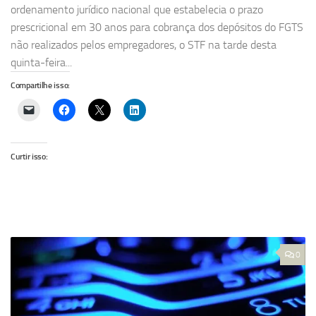
ordenamento jurídico nacional que estabelecia o prazo
prescricional em 30 anos para cobrança dos depósitos do FGTS
não realizados pelos empregadores, o STF na tarde desta
quinta-feira...
Compartilhe isso:
Curtir isso:
0