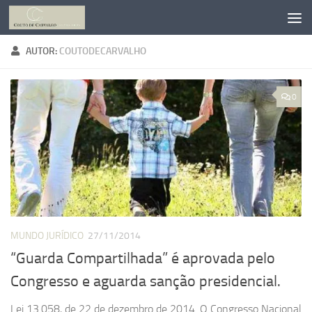
Skip to content
AUTOR:
COUTODECARVALHO
0
MUNDO JURÍDICO
27/11/2014
“Guarda Compartilhada” é aprovada pelo
Congresso e aguarda sanção presidencial.
Lei 13.058, de 22 de dezembro de 2014. O Congresso Nacional